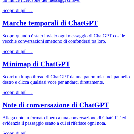
un indice ricercabile dei messaggi chiave.
Scopri di più →
Marche temporali di ChatGPT
Scopri quando è stato inviato ogni messaggio di ChatGPT così le
vecchie conversazioni smettono di confondersi tra loro.
Scopri di più →
Minimap di ChatGPT
Scorri un lungo thread di ChatGPT da una panoramica nel pannello
destro e clicca qualsiasi voce per andarci direttamente.
Scopri di più →
Note di conversazione di ChatGPT
Allega note in formato libero a una conversazione di ChatGPT ed
evidenzia il passaggio esatto a cui si riferisce ogni nota.
Scopri di più →