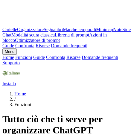
Cartelle
Organizzatore
Segnalibri
Marche temporali
Minimap
Note
Side
Chat
Modalità scura classica
Libreria di prompt
Azioni in
blocco
Ottimizzatore di prompt
Guide
Confronta
Risorse
Domande frequenti
Menu
Home
Funzioni
Guide
Confronta
Risorse
Domande frequenti
Supporto
Italiano
Installa
Home
/
Funzioni
Tutto ciò che ti serve per
organizzare ChatGPT