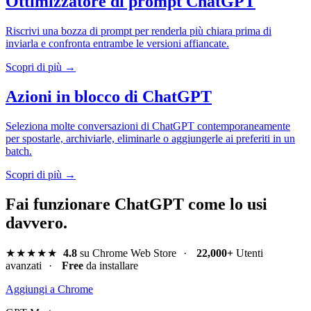
Ottimizzatore di prompt ChatGPT
Riscrivi una bozza di prompt per renderla più chiara prima di
inviarla e confronta entrambe le versioni affiancate.
Scopri di più →
Azioni in blocco di ChatGPT
Seleziona molte conversazioni di ChatGPT contemporaneamente
per spostarle, archiviarle, eliminarle o aggiungerle ai preferiti in un
batch.
Scopri di più →
Fai funzionare ChatGPT come lo usi
davvero.
★★★★★
4.8
su Chrome Web Store
·
22,000+
Utenti
avanzati
·
Free
da installare
Aggiungi a Chrome