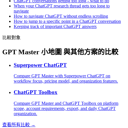
ChatGPT conversations getting too long - what to do
When your ChatGPT research thread gets too long to
navigate
How to navigate ChatGPT without endless scrolling
How to jump to a specific point in a ChatGPT conversation
Keeping track of important ChatGPT answers
比較對象
GPT Master 小地圖 與其他方案的比較
Superpower ChatGPT
Compare GPT Master with Superpower ChatGPT on
workflow focus, pricing model, and organization features.
ChatGPT Toolbox
Compare GPT Master and ChatGPT Toolbox on platform
scope, account requirements, export, and daily ChatGPT
organization.
查看所有比較 →