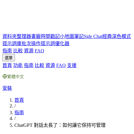
資料夾
整理器
書籤
時間戳記
小地圖
筆記
Side Chat
經典深色模式
提示詞庫
批次操作
提示詞優化器
指南
比較
資源
FAQ
選單
首頁
功能
指南
比較
資源
FAQ
支援
繁體中文
安裝
首頁
/
指南
/
ChatGPT 對話太長了：如何讓它保持可管理