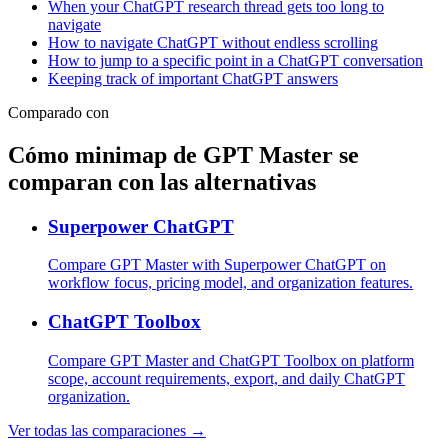
When your ChatGPT research thread gets too long to
navigate
How to navigate ChatGPT without endless scrolling
How to jump to a specific point in a ChatGPT conversation
Keeping track of important ChatGPT answers
Comparado con
Cómo minimap de GPT Master se
comparan con las alternativas
Superpower ChatGPT
Compare GPT Master with Superpower ChatGPT on
workflow focus, pricing model, and organization features.
ChatGPT Toolbox
Compare GPT Master and ChatGPT Toolbox on platform
scope, account requirements, export, and daily ChatGPT
organization.
Ver todas las comparaciones →