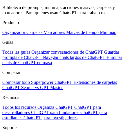
Biblioteca de prompts, minimap, acciones masivas, carpetas y
marcadores. Para quienes usan ChatGPT para trabajo real.
Producto
Organizador
Carpetas
Marcadores
Marcas de tiempo
Minimap
Guías
Todas las guías
Organizar conversaciones de ChatGPT
Guardar
prompts de ChatGPT
Navegar chats largos de ChatGPT
Eliminar
chats de ChatGPT en masa
Comparar
Comparar todo
Superpower ChatGPT
Extensiones de carpetas
ChatGPT Search vs GPT Master
Recursos
Todos los recursos
Organiza ChatGPT
ChatGPT para
desarrolladores
ChatGPT para fundadores
ChatGPT para
estudiantes
ChatGPT para investigadores
Soporte