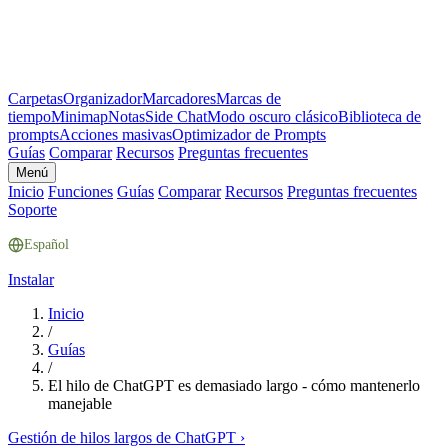
Carpetas
Organizador
Marcadores
Marcas de
tiempo
Minimap
Notas
Side Chat
Modo oscuro clásico
Biblioteca de
prompts
Acciones masivas
Optimizador de Prompts
Guías
Comparar
Recursos
Preguntas frecuentes
Menú
Inicio
Funciones
Guías
Comparar
Recursos
Preguntas frecuentes
Soporte
Español
Instalar
Inicio
/
Guías
/
El hilo de ChatGPT es demasiado largo - cómo mantenerlo
manejable
Gestión de hilos largos de ChatGPT
›