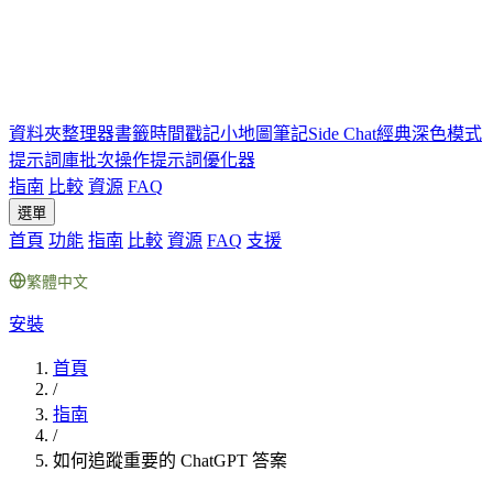
資料夾
整理器
書籤
時間戳記
小地圖
筆記
Side Chat
經典深色模式
提示詞庫
批次操作
提示詞優化器
指南
比較
資源
FAQ
選單
首頁
功能
指南
比較
資源
FAQ
支援
繁體中文
安裝
首頁
/
指南
/
如何追蹤重要的 ChatGPT 答案