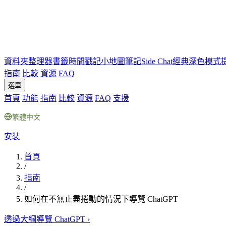
資料夾
整理器
書籤
時間戳記
小地圖
筆記
Side Chat
經典深色模式
指南
比較
資源
FAQ
選單
首頁
功能
指南
比較
資源
FAQ
支援
繁體中文
安裝
首頁
/
指南
/
如何在不無止盡捲動的情況下導覽 ChatGPT
透過大綱導覽 ChatGPT
›