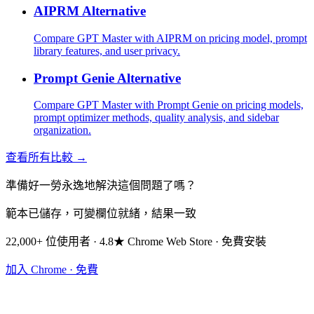
AIPRM Alternative
Compare GPT Master with AIPRM on pricing model, prompt
library features, and user privacy.
Prompt Genie Alternative
Compare GPT Master with Prompt Genie on pricing models,
prompt optimizer methods, quality analysis, and sidebar
organization.
查看所有比較 →
準備好一勞永逸地解決這個問題了嗎？
範本已儲存，可變欄位就緒，結果一致
22,000+ 位使用者 · 4.8★ Chrome Web Store · 免費安裝
加入 Chrome · 免費