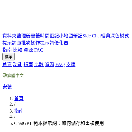
資料夾
整理器
書籤
時間戳記
小地圖
筆記
Side Chat
經典深色模式
提示詞庫
批次操作
提示詞優化器
指南
比較
資源
FAQ
選單
首頁
功能
指南
比較
資源
FAQ
支援
繁體中文
安裝
首頁
/
指南
/
ChatGPT 範本提示詞：如何儲存和重複使用