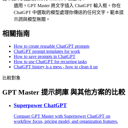
適用。GPT Master 將文字插入 ChatGPT 輸入框。你在
ChatGPT 中選取的模型處理你傳送的任何文字。範本提
示詞與模型無關。
相關指南
How to create reusable ChatGPT prompts
ChatGPT prompt templates for work
How to save prompts in ChatGPT
How to use ChatGPT for recurring tasks
ChatGPT history is a mess - how to clean it up
比較對象
GPT Master 提示詞庫 與其他方案的比較
Superpower ChatGPT
Compare GPT Master with Superpower ChatGPT on
workflow focus, pricing model, and organization features.