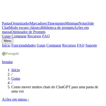
Pastas
Organizador
Marcadores
Timestamps
Minimap
Notas
Side
Chat
Modo escuro clássico
Biblioteca de prompts
Ações em
massa
Otimizador de Prompts
Guias
Comparar
Recursos
FAQ
Menu
Início
Funcionalidades
Guias
Comparar
Recursos
FAQ
Suporte
Português
Instalar
Início
/
Guias
/
Como mover muitos chats do ChatGPT para uma pasta de
uma vez
Ações em massa
›