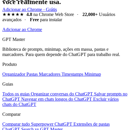
você realmente usa.
Adicionar ao Chrome · Grátis
★★★★★
4.8
na Chrome Web Store
·
22,000+
Usuários
avançados
·
Free
para instalar
Adicionar ao Chrome
GPT Master
Biblioteca de prompts, minimap, ações em massa, pastas e
marcadores. Para quem depende do ChatGPT para trabalho real.
Produto
Organizador
Pastas
Marcadores
Timestamps
Minimap
Guias
Todos os guias
Organizar conversas do ChatGPT
Salvar prompts no
ChatGPT
Navegar em chats longos do ChatGPT
Excluir vários
chats do ChatGPT
Comparar
Comparar tudo
Superpower ChatGPT
Extensões de pastas
ChatGPT Search vs GPT Master