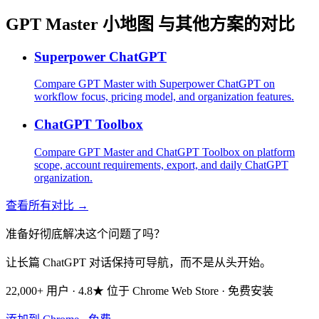
GPT Master 小地图 与其他方案的对比
Superpower ChatGPT
Compare GPT Master with Superpower ChatGPT on
workflow focus, pricing model, and organization features.
ChatGPT Toolbox
Compare GPT Master and ChatGPT Toolbox on platform
scope, account requirements, export, and daily ChatGPT
organization.
查看所有对比 →
准备好彻底解决这个问题了吗？
让长篇 ChatGPT 对话保持可导航，而不是从头开始。
22,000+ 用户 · 4.8★ 位于 Chrome Web Store · 免费安装