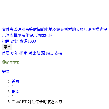
文件夹
整理器
书签
时间戳
小地图
笔记
侧栏聊天
经典深色模式
提
示词库
批量操作
提示词优化器
指南
对比
资源
FAQ
菜单
首页
功能
指南
对比
资源
FAQ
支持
简体中文
安装
首页
/
指南
/
ChatGPT 对话过长时该怎么办