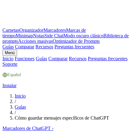
Carpetas
Organizador
Marcadores
Marcas de
tiempo
Minimap
Notas
Side Chat
Modo oscuro clásico
Biblioteca de
prompts
Acciones masivas
Optimizador de Prompts
Guías
Comparar
Recursos
Preguntas frecuentes
Menú
Inicio
Funciones
Guías
Comparar
Recursos
Preguntas frecuentes
Soporte
Español
Instalar
Inicio
/
Guías
/
Cómo guardar mensajes específicos de ChatGPT
Marcadores de ChatGPT
›