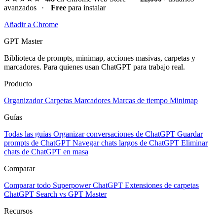
avanzados
·
Free
para instalar
Añadir a Chrome
GPT Master
Biblioteca de prompts, minimap, acciones masivas, carpetas y
marcadores. Para quienes usan ChatGPT para trabajo real.
Producto
Organizador
Carpetas
Marcadores
Marcas de tiempo
Minimap
Guías
Todas las guías
Organizar conversaciones de ChatGPT
Guardar
prompts de ChatGPT
Navegar chats largos de ChatGPT
Eliminar
chats de ChatGPT en masa
Comparar
Comparar todo
Superpower ChatGPT
Extensiones de carpetas
ChatGPT Search vs GPT Master
Recursos