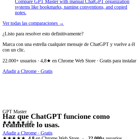
Compare GPT Master with manual ChatGPT organization
systems like bookmarks, naming conventions, and copied
notes.
Ver todas las comparaciones →
¿Listo para resolver esto definitivamente?
Marca con una estrella cualquier mensaje de ChatGPT y vuelve a él
con un clic.
22.000+ usuarios · 4,8★ en Chrome Web Store · Gratis para instalar
Añadir a Chrome · Gratis
GPT Master
Haz que ChatGPT funcione como
★★★★★
4.8
realmente lo usas.
Añadir a Chrome · Gratis
★★★★★
4.8
en Chrome Web Store
·
22,000+
usuarios