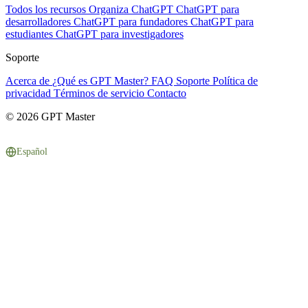
Todos los recursos
Organiza ChatGPT
ChatGPT para
desarrolladores
ChatGPT para fundadores
ChatGPT para
estudiantes
ChatGPT para investigadores
Soporte
Acerca de
¿Qué es GPT Master?
FAQ
Soporte
Política de
privacidad
Términos de servicio
Contacto
© 2026 GPT Master
Español