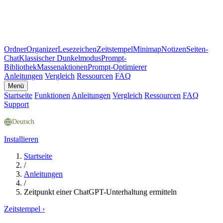
Ordner
Organizer
Lesezeichen
Zeitstempel
Minimap
Notizen
Seiten-
Chat
Klassischer Dunkelmodus
Prompt-
Bibliothek
Massenaktionen
Prompt-Optimierer
Anleitungen
Vergleich
Ressourcen
FAQ
Menü
Startseite
Funktionen
Anleitungen
Vergleich
Ressourcen
FAQ
Support
Deutsch
Installieren
Startseite
/
Anleitungen
/
Zeitpunkt einer ChatGPT-Unterhaltung ermitteln
Zeitstempel
›