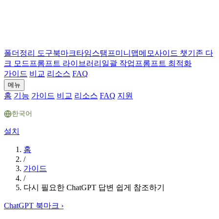
폴더
정리 도구
북마크
타임스탬프
미니맵
메모
사이드 챗
기존 다
크 모드
프롬프트 라이브러리
일괄 작업
프롬프트 최적화
가이드
비교
리소스
FAQ
메뉴
홈
기능
가이드
비교
리소스
FAQ
지원
한국어
설치
홈
/
가이드
/
다시 필요한 ChatGPT 답변 쉽게 참조하기
ChatGPT 북마크
›