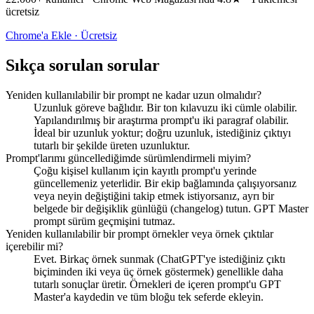
ücretsiz
Chrome'a Ekle · Ücretsiz
Sıkça sorulan sorular
Yeniden kullanılabilir bir prompt ne kadar uzun olmalıdır?
Uzunluk göreve bağlıdır. Bir ton kılavuzu iki cümle olabilir.
Yapılandırılmış bir araştırma prompt'u iki paragraf olabilir.
İdeal bir uzunluk yoktur; doğru uzunluk, istediğiniz çıktıyı
tutarlı bir şekilde üreten uzunluktur.
Prompt'larımı güncellediğimde sürümlendirmeli miyim?
Çoğu kişisel kullanım için kayıtlı prompt'u yerinde
güncellemeniz yeterlidir. Bir ekip bağlamında çalışıyorsanız
veya neyin değiştiğini takip etmek istiyorsanız, ayrı bir
belgede bir değişiklik günlüğü (changelog) tutun. GPT Master
prompt sürüm geçmişini tutmaz.
Yeniden kullanılabilir bir prompt örnekler veya örnek çıktılar
içerebilir mi?
Evet. Birkaç örnek sunmak (ChatGPT'ye istediğiniz çıktı
biçiminden iki veya üç örnek göstermek) genellikle daha
tutarlı sonuçlar üretir. Örnekleri de içeren prompt'u GPT
Master'a kaydedin ve tüm bloğu tek seferde ekleyin.