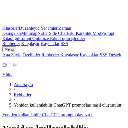
Klasörler
Düzenleyici
Yer İmleri
Zaman
Damgaları
Minimap
Notlar
Side Chat
Eski Karanlık Mod
Prompt
Kitaplığı
Prompt Optimize Edici
Toplu işlemler
Rehberler
Karşılaştır
Kaynaklar
SSS
Menü
Ana Sayfa
Özellikler
Rehberler
Karşılaştır
Kaynaklar
SSS
Destek
Türkçe
Yükle
Ana Sayfa
/
Rehberler
/
Yeniden kullanılabilir ChatGPT prompt'ları nasıl oluşturulur
Yeniden kullanılabilir ChatGPT prompt kılavuzu
›