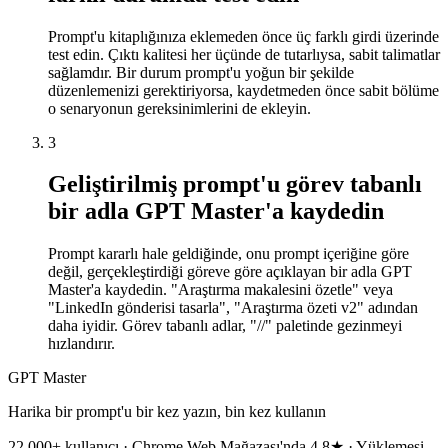
Prompt'u kitaplığınıza eklemeden önce üç farklı girdi üzerinde
test edin. Çıktı kalitesi her üçünde de tutarlıysa, sabit talimatlar
sağlamdır. Bir durum prompt'u yoğun bir şekilde
düzenlemenizi gerektiriyorsa, kaydetmeden önce sabit bölüme
o senaryonun gereksinimlerini de ekleyin.
3
Geliştirilmiş prompt'u görev tabanlı
bir adla GPT Master'a kaydedin
Prompt kararlı hale geldiğinde, onu prompt içeriğine göre
değil, gerçekleştirdiği göreve göre açıklayan bir adla GPT
Master'a kaydedin. "Araştırma makalesini özetle" veya
"LinkedIn gönderisi tasarla", "Araştırma özeti v2" adından
daha iyidir. Görev tabanlı adlar, "//" paletinde gezinmeyi
hızlandırır.
GPT Master
Harika bir prompt'u bir kez yazın, bin kez kullanın
22.000+ kullanıcı · Chrome Web Mağazası'nda 4.8★ · Yüklemesi