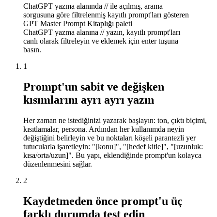
ChatGPT yazma alanında // ile açılmış, arama
sorgusuna göre filtrelenmiş kayıtlı prompt'ları gösteren
GPT Master Prompt Kitaplığı paleti
ChatGPT yazma alanına // yazın, kayıtlı prompt'ları
canlı olarak filtreleyin ve eklemek için enter tuşuna
basın.
1
Prompt'un sabit ve değişken
kısımlarını ayrı ayrı yazın
Her zaman ne istediğinizi yazarak başlayın: ton, çıktı biçimi,
kısıtlamalar, persona. Ardından her kullanımda neyin
değiştiğini belirleyin ve bu noktaları köşeli parantezli yer
tutucularla işaretleyin: "[konu]", "[hedef kitle]", "[uzunluk:
kısa/orta/uzun]". Bu yapı, eklendiğinde prompt'un kolayca
düzenlenmesini sağlar.
2
Kaydetmeden önce prompt'u üç
farklı durumda test edin