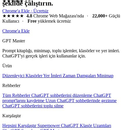
★★★★★
4.8
şekilde çalıştırın.
Chrome'a Ekle · Ücretsiz
★★★★★
4.8
Chrome Web Mağazası'nda
·
22,000+
Güçlü
Kullanıcı
·
Free
yüklemek ücretsiz
Chrome'a Ekle
GPT Master
Prompt kitaplığı, minimap, toplu işlemler, klasörler ve yer imleri.
ChatGPT'yi gerçek işleri için kullananlar için.
Ürün
Düzenleyici
Klasörler
Yer İmleri
Zaman Damgaları
Minimap
Rehberler
Tüm Rehberler
ChatGPT sohbetlerini düzenleme
ChatGPT
prompt'larını kaydetme
Uzun ChatGPT sohbetlerinde gezinme
ChatGPT sohbetlerini toplu silme
Karşılaştır
Hepsini Karşılaştır
Superpower ChatGPT
Klasör Uzantıları