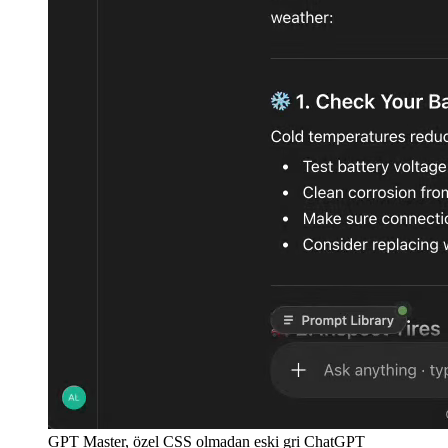
GPT Master, özel CSS olmadan eski gri ChatGPT