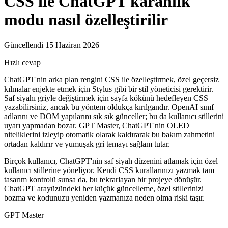
CSS ile ChatGPT karanlık
modu nasıl özelleştirilir
Güncellendi 15 Haziran 2026
Hızlı cevap
ChatGPT'nin arka plan rengini CSS ile özelleştirmek, özel geçersiz
kılmalar enjekte etmek için Stylus gibi bir stil yöneticisi gerektirir.
Saf siyahı griyle değiştirmek için sayfa kökünü hedefleyen CSS
yazabilirsiniz, ancak bu yöntem oldukça kırılgandır. OpenAI sınıf
adlarını ve DOM yapılarını sık sık günceller; bu da kullanıcı stillerini
uyarı yapmadan bozar. GPT Master, ChatGPT'nin OLED
niteliklerini izleyip otomatik olarak kaldırarak bu bakım zahmetini
ortadan kaldırır ve yumuşak gri temayı sağlam tutar.
Birçok kullanıcı, ChatGPT'nin saf siyah düzenini atlamak için özel
kullanıcı stillerine yöneliyor. Kendi CSS kurallarınızı yazmak tam
tasarım kontrolü sunsa da, bu tekrarlayan bir projeye dönüşür.
ChatGPT arayüzündeki her küçük güncelleme, özel stillerinizi
bozma ve kodunuzu yeniden yazmanıza neden olma riski taşır.
GPT Master