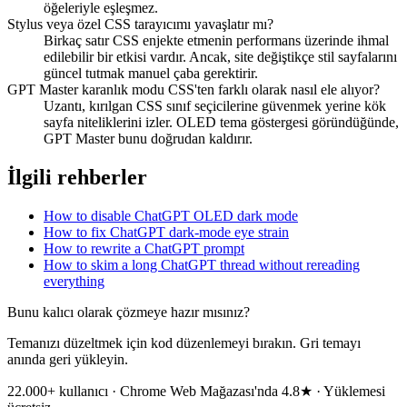
öğeleriyle eşleşmez.
Stylus veya özel CSS tarayıcımı yavaşlatır mı?
Birkaç satır CSS enjekte etmenin performans üzerinde ihmal
edilebilir bir etkisi vardır. Ancak, site değiştikçe stil sayfalarını
güncel tutmak manuel çaba gerektirir.
GPT Master karanlık modu CSS'ten farklı olarak nasıl ele alıyor?
Uzantı, kırılgan CSS sınıf seçicilerine güvenmek yerine kök
sayfa niteliklerini izler. OLED tema göstergesi göründüğünde,
GPT Master bunu doğrudan kaldırır.
İlgili rehberler
How to disable ChatGPT OLED dark mode
How to fix ChatGPT dark-mode eye strain
How to rewrite a ChatGPT prompt
How to skim a long ChatGPT thread without rereading
everything
Bunu kalıcı olarak çözmeye hazır mısınız?
Temanızı düzeltmek için kod düzenlemeyi bırakın. Gri temayı
anında geri yükleyin.
22.000+ kullanıcı · Chrome Web Mağazası'nda 4.8★ · Yüklemesi