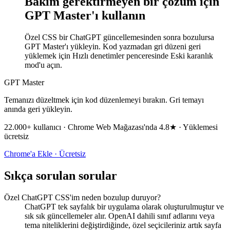
Bakım gerektirmeyen bir çözüm için
GPT Master'ı kullanın
Özel CSS bir ChatGPT güncellemesinden sonra bozulursa
GPT Master'ı yükleyin. Kod yazmadan gri düzeni geri
yüklemek için Hızlı denetimler penceresinde Eski karanlık
mod'u açın.
GPT Master
Temanızı düzeltmek için kod düzenlemeyi bırakın. Gri temayı
anında geri yükleyin.
22.000+ kullanıcı · Chrome Web Mağazası'nda 4.8★ · Yüklemesi
ücretsiz
Chrome'a Ekle · Ücretsiz
Sıkça sorulan sorular
Özel ChatGPT CSS'im neden bozulup duruyor?
ChatGPT tek sayfalık bir uygulama olarak oluşturulmuştur ve
sık sık güncellemeler alır. OpenAI dahili sınıf adlarını veya
tema niteliklerini değiştirdiğinde, özel seçicileriniz artık sayfa