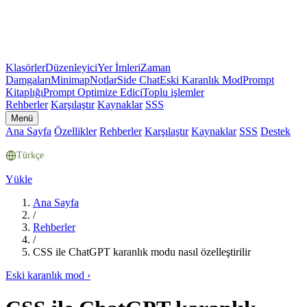
Klasörler
Düzenleyici
Yer İmleri
Zaman
Damgaları
Minimap
Notlar
Side Chat
Eski Karanlık Mod
Prompt
Kitaplığı
Prompt Optimize Edici
Toplu işlemler
Rehberler
Karşılaştır
Kaynaklar
SSS
Menü
Ana Sayfa
Özellikler
Rehberler
Karşılaştır
Kaynaklar
SSS
Destek
Türkçe
Yükle
Ana Sayfa
/
Rehberler
/
CSS ile ChatGPT karanlık modu nasıl özelleştirilir
Eski karanlık mod
›