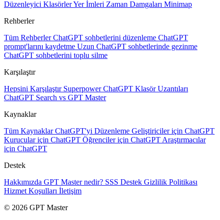
Düzenleyici
Klasörler
Yer İmleri
Zaman Damgaları
Minimap
Rehberler
Tüm Rehberler
ChatGPT sohbetlerini düzenleme
ChatGPT
prompt'larını kaydetme
Uzun ChatGPT sohbetlerinde gezinme
ChatGPT sohbetlerini toplu silme
Karşılaştır
Hepsini Karşılaştır
Superpower ChatGPT
Klasör Uzantıları
ChatGPT Search vs GPT Master
Kaynaklar
Tüm Kaynaklar
ChatGPT'yi Düzenleme
Geliştiriciler için ChatGPT
Kurucular için ChatGPT
Öğrenciler için ChatGPT
Araştırmacılar
için ChatGPT
Destek
Hakkımızda
GPT Master nedir?
SSS
Destek
Gizlilik Politikası
Hizmet Koşulları
İletişim
© 2026 GPT Master