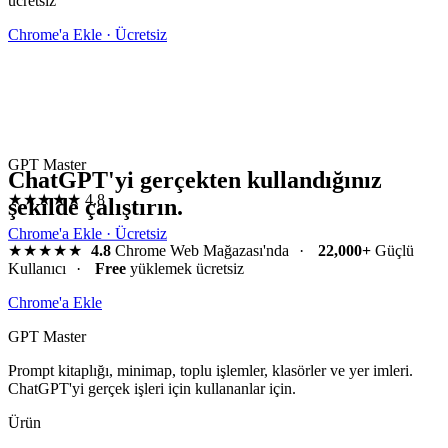
ücretsiz
Chrome'a Ekle · Ücretsiz
GPT Master
ChatGPT'yi gerçekten kullandığınız
★★★★★
4.8
şekilde çalıştırın.
Chrome'a Ekle · Ücretsiz
★★★★★
4.8
Chrome Web Mağazası'nda
·
22,000+
Güçlü
Kullanıcı
·
Free
yüklemek ücretsiz
Chrome'a Ekle
GPT Master
Prompt kitaplığı, minimap, toplu işlemler, klasörler ve yer imleri.
ChatGPT'yi gerçek işleri için kullananlar için.
Ürün