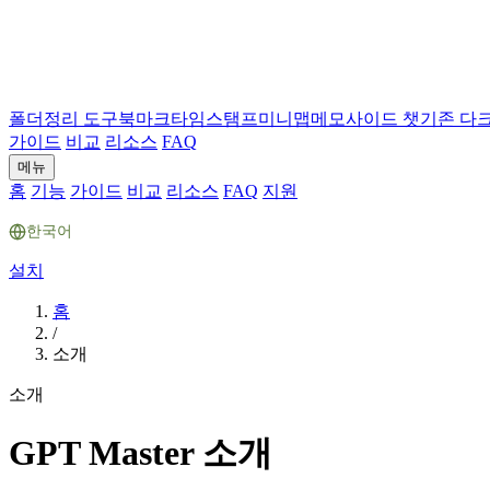
폴더
정리 도구
북마크
타임스탬프
미니맵
메모
사이드 챗
기존 다
가이드
비교
리소스
FAQ
메뉴
홈
기능
가이드
비교
리소스
FAQ
지원
한국어
설치
홈
/
소개
소개
GPT Master 소개