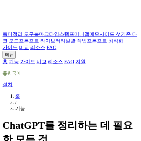
폴더
정리 도구
북마크
타임스탬프
미니맵
메모
사이드 챗
기존 다
크 모드
프롬프트 라이브러리
일괄 작업
프롬프트 최적화
가이드
비교
리소스
FAQ
메뉴
홈
기능
가이드
비교
리소스
FAQ
지원
한국어
설치
홈
/
기능
ChatGPT를 정리하는 데 필요
한 모든 것