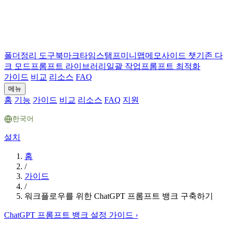
폴더
정리 도구
북마크
타임스탬프
미니맵
메모
사이드 챗
기존 다
크 모드
프롬프트 라이브러리
일괄 작업
프롬프트 최적화
가이드
비교
리소스
FAQ
메뉴
홈
기능
가이드
비교
리소스
FAQ
지원
한국어
설치
홈
/
가이드
/
워크플로우를 위한 ChatGPT 프롬프트 뱅크 구축하기
ChatGPT 프롬프트 뱅크 설정 가이드
›