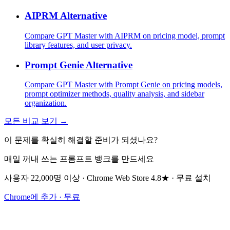
AIPRM Alternative
Compare GPT Master with AIPRM on pricing model, prompt
library features, and user privacy.
Prompt Genie Alternative
Compare GPT Master with Prompt Genie on pricing models,
prompt optimizer methods, quality analysis, and sidebar
organization.
모든 비교 보기 →
이 문제를 확실히 해결할 준비가 되셨나요?
매일 꺼내 쓰는 프롬프트 뱅크를 만드세요
사용자 22,000명 이상 · Chrome Web Store 4.8★ · 무료 설치
Chrome에 추가 · 무료