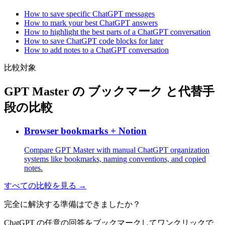
How to save specific ChatGPT messages
How to mark your best ChatGPT answers
How to highlight the best parts of a ChatGPT conversation
How to save ChatGPT code blocks for later
How to add notes to a ChatGPT conversation
比較対象
GPT Master の ブックマーク と代替手
段の比較
Browser bookmarks + Notion
Compare GPT Master with manual ChatGPT organization
systems like bookmarks, naming conventions, and copied
notes.
すべての比較を見る →
完全に解決する準備はできましたか？
ChatGPT の任意の回答をブックマークしてワンクリックで