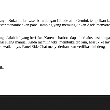
snya, Buka tab browser baru dengan Claude atau Gemini, tempelkan k
Master menambahkan panel samping yang memungkinkan Anda menyorot 
ing adalah hal yang berisiko. Karena chatbots dapat berhalusinasi den
ensi silang manual. Anda memilih teks, membuka tab lain, Masuk ke la
melewatkannya. Panel Side Chat menyederhanakan verifikasi ini denga
ik.