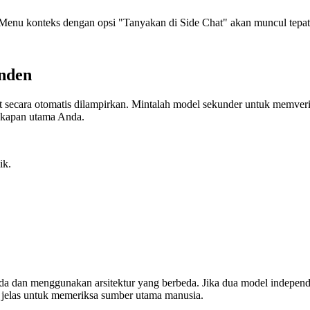
n. Menu konteks dengan opsi "Tanyakan di Side Chat" akan muncul tepat 
enden
ecara otomatis dilampirkan. Mintalah model sekunder untuk memverifik
akapan utama Anda.
ik.
da dan menggunakan arsitektur yang berbeda. Jika dua model independ
ng jelas untuk memeriksa sumber utama manusia.