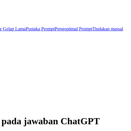
e Gelap Lama
Pustaka Prompt
Pengoptimal Prompt
Tindakan massal
a pada jawaban ChatGPT