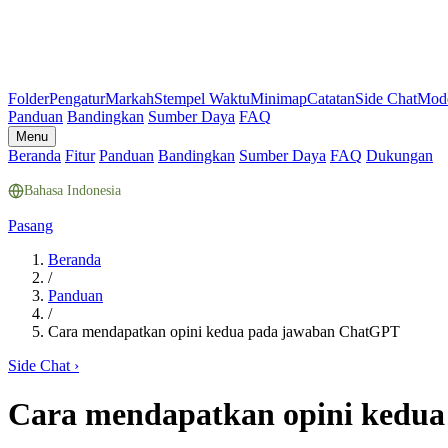
Folder
Pengatur
Markah
Stempel Waktu
Minimap
Catatan
Side Chat
Mod
Panduan
Bandingkan
Sumber Daya
FAQ
Menu
Beranda
Fitur
Panduan
Bandingkan
Sumber Daya
FAQ
Dukungan
Bahasa Indonesia
Pasang
Beranda
/
Panduan
/
Cara mendapatkan opini kedua pada jawaban ChatGPT
Side Chat
›
Cara mendapatkan opini kedu