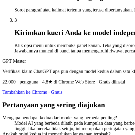
Sorot paragraf atau kalimat tertentu yang terasa dipertanyaka
3
Kirimkan kueri Anda ke model indep
Klik opsi menu untuk membuka panel kanan. Teks yang disorot s
Jawabannya muncul di panel tanpa memengaruhi riwayat perc
GPT Master
Verifikasi klaim ChatGPT apa pun dengan model kedua dalam satu kl
22.000+ pengguna · 4,8★ di Chrome Web Store · Gratis diinstal
Tambahkan ke Chrome · Gratis
Pertanyaan yang sering diajukan
Mengapa pendapat kedua dari model yang berbeda penting?
Model AI yang berbeda dilatih pada kumpulan data yang berbe
tinggi. Jika mereka tidak setuju, ini merupakan peringatan ya
Apakah opini kedua ini memerlukan langganan terpisah?