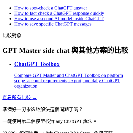
How to spot-check a ChatGPT answer
How to fact-check a ChatGPT response quickly
How to use a second AI model inside ChatGPT
How to save specific ChatGPT messages
比較對象
GPT Master side chat 與其他方案的比較
ChatGPT Toolbox
Compare GPT Master and ChatGPT Toolbox on platform
scope, account requirements, export, and daily ChatGPT
organization.
查看所有比較 →
準備好一勞永逸地解決這個問題了嗎？
一鍵使用第二個模型核實 any ChatGPT 說法。