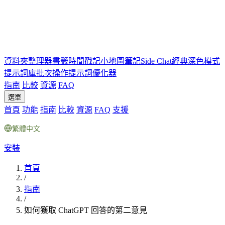
資料夾
整理器
書籤
時間戳記
小地圖
筆記
Side Chat
經典深色模式
提示詞庫
批次操作
提示詞優化器
指南
比較
資源
FAQ
選單
首頁
功能
指南
比較
資源
FAQ
支援
繁體中文
安裝
首頁
/
指南
/
如何獲取 ChatGPT 回答的第二意見