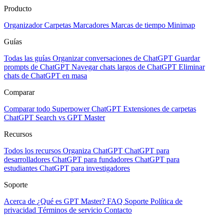
Producto
Organizador
Carpetas
Marcadores
Marcas de tiempo
Minimap
Guías
Todas las guías
Organizar conversaciones de ChatGPT
Guardar
prompts de ChatGPT
Navegar chats largos de ChatGPT
Eliminar
chats de ChatGPT en masa
Comparar
Comparar todo
Superpower ChatGPT
Extensiones de carpetas
ChatGPT Search vs GPT Master
Recursos
Todos los recursos
Organiza ChatGPT
ChatGPT para
desarrolladores
ChatGPT para fundadores
ChatGPT para
estudiantes
ChatGPT para investigadores
Soporte
Acerca de
¿Qué es GPT Master?
FAQ
Soporte
Política de
privacidad
Términos de servicio
Contacto