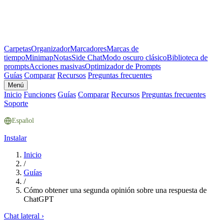
Carpetas
Organizador
Marcadores
Marcas de
tiempo
Minimap
Notas
Side Chat
Modo oscuro clásico
Biblioteca de
prompts
Acciones masivas
Optimizador de Prompts
Guías
Comparar
Recursos
Preguntas frecuentes
Menú
Inicio
Funciones
Guías
Comparar
Recursos
Preguntas frecuentes
Soporte
Español
Instalar
Inicio
/
Guías
/
Cómo obtener una segunda opinión sobre una respuesta de
ChatGPT
Chat lateral
›