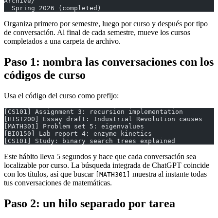
Archive/
  Spring 2026 (completed)
Organiza primero por semestre, luego por curso y después por tipo
de conversación. Al final de cada semestre, mueve los cursos
completados a una carpeta de archivo.
Paso 1: nombra las conversaciones con los
códigos de curso
Usa el código del curso como prefijo:
[CS101] Assignment 3: recursion implementation
[HIST200] Essay draft: Industrial Revolution causes
[MATH301] Problem set 5: eigenvalues
[BIO150] Lab report 4: enzyme kinetics
[CS101] Study: binary search trees explained
Este hábito lleva 5 segundos y hace que cada conversación sea
localizable por curso. La búsqueda integrada de ChatGPT coincide
con los títulos, así que buscar
muestra al instante todas
[MATH301]
tus conversaciones de matemáticas.
Paso 2: un hilo separado por tarea