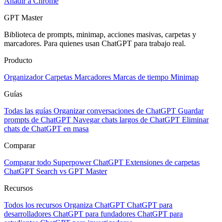
Añadir a Chrome
GPT Master
Biblioteca de prompts, minimap, acciones masivas, carpetas y
marcadores. Para quienes usan ChatGPT para trabajo real.
Producto
Organizador
Carpetas
Marcadores
Marcas de tiempo
Minimap
Guías
Todas las guías
Organizar conversaciones de ChatGPT
Guardar
prompts de ChatGPT
Navegar chats largos de ChatGPT
Eliminar
chats de ChatGPT en masa
Comparar
Comparar todo
Superpower ChatGPT
Extensiones de carpetas
ChatGPT Search vs GPT Master
Recursos
Todos los recursos
Organiza ChatGPT
ChatGPT para
desarrolladores
ChatGPT para fundadores
ChatGPT para