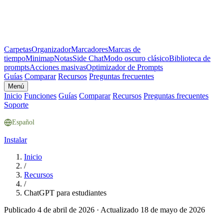
Carpetas
Organizador
Marcadores
Marcas de
tiempo
Minimap
Notas
Side Chat
Modo oscuro clásico
Biblioteca de
prompts
Acciones masivas
Optimizador de Prompts
Guías
Comparar
Recursos
Preguntas frecuentes
Menú
Inicio
Funciones
Guías
Comparar
Recursos
Preguntas frecuentes
Soporte
Español
Instalar
Inicio
/
Recursos
/
ChatGPT para estudiantes
Publicado 4 de abril de 2026
·
Actualizado 18 de mayo de 2026