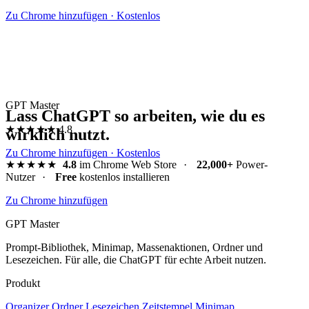
Zu Chrome hinzufügen · Kostenlos
GPT Master
Lass ChatGPT so arbeiten, wie du es
★★★★★
4.8
wirklich nutzt.
Zu Chrome hinzufügen · Kostenlos
★★★★★
4.8
im Chrome Web Store
·
22,000+
Power-
Nutzer
·
Free
kostenlos installieren
Zu Chrome hinzufügen
GPT Master
Prompt-Bibliothek, Minimap, Massenaktionen, Ordner und
Lesezeichen. Für alle, die ChatGPT für echte Arbeit nutzen.
Produkt
Organizer
Ordner
Lesezeichen
Zeitstempel
Minimap