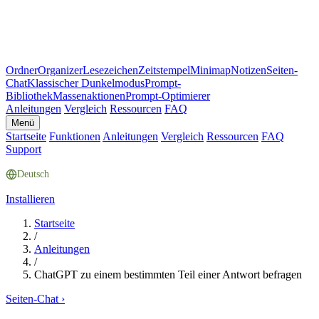
Ordner
Organizer
Lesezeichen
Zeitstempel
Minimap
Notizen
Seiten-
Chat
Klassischer Dunkelmodus
Prompt-
Bibliothek
Massenaktionen
Prompt-Optimierer
Anleitungen
Vergleich
Ressourcen
FAQ
Menü
Startseite
Funktionen
Anleitungen
Vergleich
Ressourcen
FAQ
Support
Deutsch
Installieren
Startseite
/
Anleitungen
/
ChatGPT zu einem bestimmten Teil einer Antwort befragen
Seiten-Chat
›