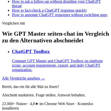
How to ask a follow-up without derailing your ChatGPT
thread
How to fact-check a ChatGPT response quickly
How to annotate ChatGPT responses without switching apps
Verglichen mit
Wie GPT Master seiten-chat im Vergleich
zu den Alternativen abschneidet
ChatGPT Toolbox
Compare GPT Master and ChatGPT Toolbox on platform
scope, account requirements, export, and daily ChatGPT
organization.
Alle Vergleiche ansehen →
Bereit, das ein für alle Mal zu lösen?
Abschnitt markieren. Frage stellen. Antwort behalten.
22.000+ Nutzer · 4,8★ im Chrome Web Store · Kostenlos
installieren