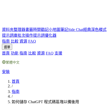
資料夾
整理器
書籤
時間戳記
小地圖
筆記
Side Chat
經典深色模式
提示詞庫
批次操作
提示詞優化器
指南
比較
資源
FAQ
選單
首頁
功能
指南
比較
資源
FAQ
支援
繁體中文
安裝
首頁
/
指南
/
如何儲存 ChatGPT 程式碼區塊以備後用