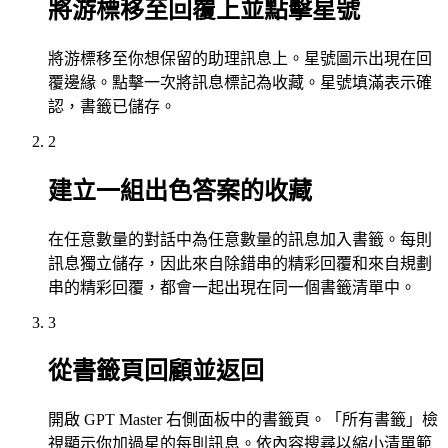
將游標移至回覆上並點擊星號
將游標移至你想保留的助理訊息上。星號圖示出現在回
覆邊緣。點擊一次將訊息標記為收藏。星號填滿表示確
認，書籤已儲存。
2
建立一組出色答案的收藏
在任意數量的對話中為任意數量的訊息加入書籤。每則
訊息獨立儲存，因此來自除錯串的精彩回覆和來自規劃
串的精彩回覆，都會一起出現在同一個書籤清單中。
3
從書籤頁回顧並返回
開啟 GPT Master 右側面板中的書籤頁。「所有書籤」檢
視顯示你加過星的每則訊息。依內容搜尋以縮小清單範