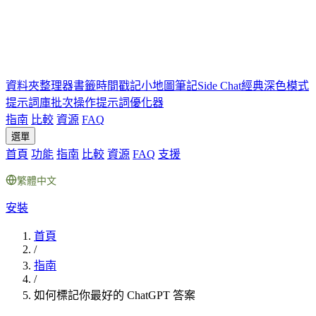
資料夾
整理器
書籤
時間戳記
小地圖
筆記
Side Chat
經典深色模式
提示詞庫
批次操作
提示詞優化器
指南
比較
資源
FAQ
選單
首頁
功能
指南
比較
資源
FAQ
支援
繁體中文
安裝
首頁
/
指南
/
如何標記你最好的 ChatGPT 答案