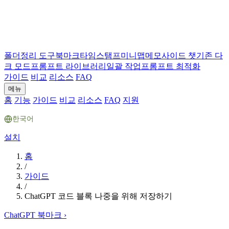
폴더
정리 도구
북마크
타임스탬프
미니맵
메모
사이드 챗
기존 다
크 모드
프롬프트 라이브러리
일괄 작업
프롬프트 최적화
가이드
비교
리소스
FAQ
메뉴
홈
기능
가이드
비교
리소스
FAQ
지원
한국어
설치
홈
/
가이드
/
ChatGPT 코드 블록 나중을 위해 저장하기
ChatGPT 북마크
›