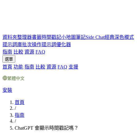
資料夾
整理器
書籤
時間戳記
小地圖
筆記
Side Chat
經典深色模式
提示詞庫
批次操作
提示詞優化器
指南
比較
資源
FAQ
選單
首頁
功能
指南
比較
資源
FAQ
支援
繁體中文
安裝
首頁
/
指南
/
ChatGPT 會顯示時間戳記嗎？