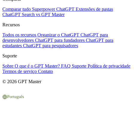
Comparar tudo
Superpower ChatGPT
Extensões de pastas
ChatGPT Search vs GPT Master
Recursos
Todos os recursos
Organizar o ChatGPT
ChatGPT para
desenvolvedores
ChatGPT para fundadores
ChatGPT para
estudantes
ChatGPT para pesquisadores
Suporte
Sobre
O que é o GPT Master?
FAQ
Suporte
Política de privacidade
Termos de serviço
Contato
© 2026 GPT Master
Português