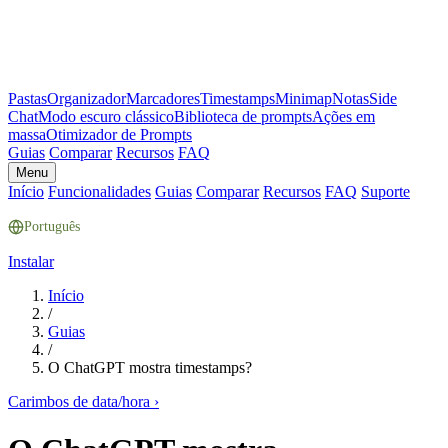
Pastas
Organizador
Marcadores
Timestamps
Minimap
Notas
Side
Chat
Modo escuro clássico
Biblioteca de prompts
Ações em
massa
Otimizador de Prompts
Guias
Comparar
Recursos
FAQ
Menu
Início
Funcionalidades
Guias
Comparar
Recursos
FAQ
Suporte
Português
Instalar
Início
/
Guias
/
O ChatGPT mostra timestamps?
Carimbos de data/hora
›