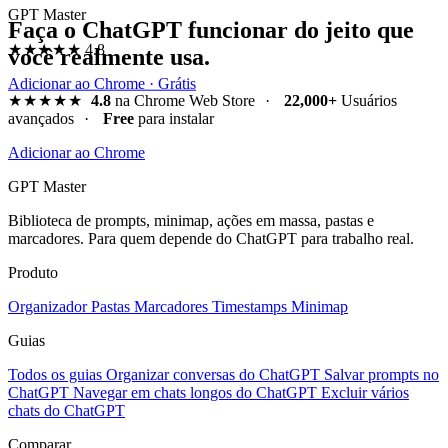
GPT Master
Faça o ChatGPT funcionar do jeito que
★★★★★
4.8
você realmente usa.
Adicionar ao Chrome · Grátis
★★★★★
4.8
na Chrome Web Store
·
22,000+
Usuários
avançados
·
Free
para instalar
Adicionar ao Chrome
GPT Master
Biblioteca de prompts, minimap, ações em massa, pastas e
marcadores. Para quem depende do ChatGPT para trabalho real.
Produto
Organizador
Pastas
Marcadores
Timestamps
Minimap
Guias
Todos os guias
Organizar conversas do ChatGPT
Salvar prompts no
ChatGPT
Navegar em chats longos do ChatGPT
Excluir vários
chats do ChatGPT
Comparar