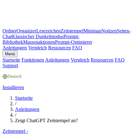
Ordner
Organizer
Lesezeichen
Zeitstempel
Minimap
Notizen
Seiten-
Chat
Klassischer Dunkelmodus
Prompt-
Bibliothek
Massenaktionen
Prompt-Optimierer
Anleitungen
Vergleich
Ressourcen
FAQ
Menü
Startseite
Funktionen
Anleitungen
Vergleich
Ressourcen
FAQ
Support
Deutsch
Installieren
Startseite
/
Anleitungen
/
Zeigt ChatGPT Zeitstempel an?
Zeitstempel
›