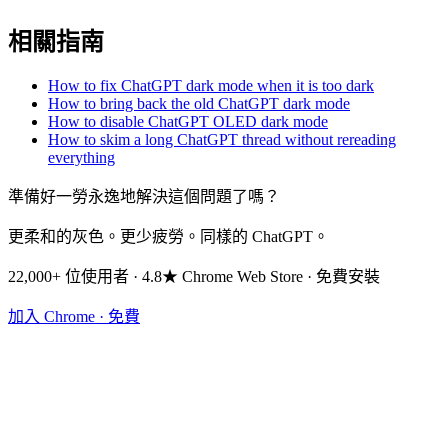
相關指南
How to fix ChatGPT dark mode when it is too dark
How to bring back the old ChatGPT dark mode
How to disable ChatGPT OLED dark mode
How to skim a long ChatGPT thread without rereading
everything
準備好一勞永逸地解決這個問題了嗎？
更柔和的灰色。更少疲勞。同樣的 ChatGPT。
22,000+ 位使用者 · 4.8★ Chrome Web Store · 免費安裝
加入 Chrome · 免費