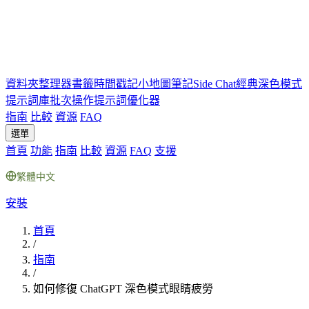
資料夾
整理器
書籤
時間戳記
小地圖
筆記
Side Chat
經典深色模式
提示詞庫
批次操作
提示詞優化器
指南
比較
資源
FAQ
選單
首頁
功能
指南
比較
資源
FAQ
支援
繁體中文
安裝
首頁
/
指南
/
如何修復 ChatGPT 深色模式眼睛疲勞