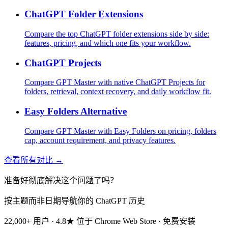
ChatGPT Folder Extensions
Compare the top ChatGPT folder extensions side by side:
features, pricing, and which one fits your workflow.
ChatGPT Projects
Compare GPT Master with native ChatGPT Projects for
folders, retrieval, context recovery, and daily workflow fit.
Easy Folders Alternative
Compare GPT Master with Easy Folders on pricing, folders
cap, account requirement, and privacy features.
查看所有对比 →
准备好彻底解决这个问题了吗？
按主题而非日期导航你的 ChatGPT 历史
22,000+ 用户 · 4.8★ 位于 Chrome Web Store · 免费安装