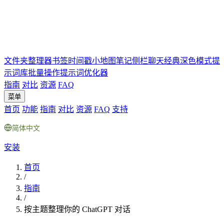
文件夹
整理器
书签
时间戳
小地图
笔记
侧栏聊天
经典深色模式
提
示词库
批量操作
提示词优化器
指南
对比
资源
FAQ
菜单
首页
功能
指南
对比
资源
FAQ
支持
简体中文
安装
首页
/
指南
/
按主题整理你的 ChatGPT 对话