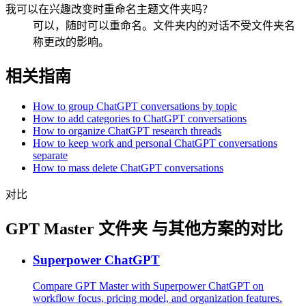
我可以在兴趣改变时重命名主题文件夹吗？
可以，随时可以重命名。文件夹内的对话不受文件夹名
称更改的影响。
相关指南
How to group ChatGPT conversations by topic
How to add categories to ChatGPT conversations
How to organize ChatGPT research threads
How to keep work and personal ChatGPT conversations
separate
How to mass delete ChatGPT conversations
对比
GPT Master 文件夹 与其他方案的对比
Superpower ChatGPT
Compare GPT Master with Superpower ChatGPT on
workflow focus, pricing model, and organization features.