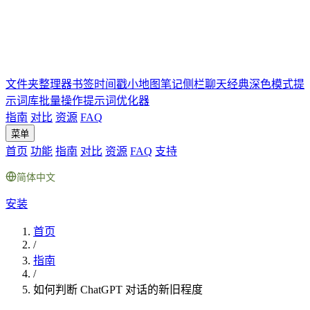
文件夹
整理器
书签
时间戳
小地图
笔记
侧栏聊天
经典深色模式
提
示词库
批量操作
提示词优化器
指南
对比
资源
FAQ
菜单
首页
功能
指南
对比
资源
FAQ
支持
简体中文
安装
首页
/
指南
/
如何判断 ChatGPT 对话的新旧程度