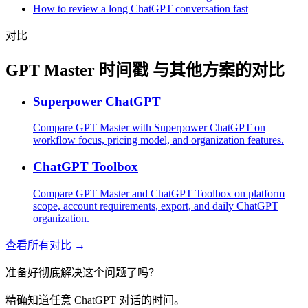
How to review a long ChatGPT conversation fast
对比
GPT Master 时间戳 与其他方案的对比
Superpower ChatGPT
Compare GPT Master with Superpower ChatGPT on
workflow focus, pricing model, and organization features.
ChatGPT Toolbox
Compare GPT Master and ChatGPT Toolbox on platform
scope, account requirements, export, and daily ChatGPT
organization.
查看所有对比 →
准备好彻底解决这个问题了吗？
精确知道任意 ChatGPT 对话的时间。