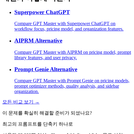
Superpower ChatGPT
Compare GPT Master with Superpower ChatGPT on
workflow focus, pricing model, and organization features.
AIPRM Alternative
Compare GPT Master with AIPRM on pricing model, prompt
library features, and user privacy.
Prompt Genie Alternative
Compare GPT Master with Prompt Genie on pricing models,
prompt optimizer methods, quality analysis, and sidebar
organization.
모든 비교 보기 →
이 문제를 확실히 해결할 준비가 되셨나요?
최고의 프롬프트를 단축키 하나로