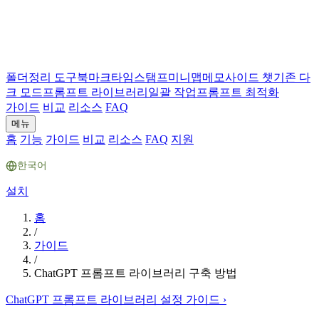
폴더
정리 도구
북마크
타임스탬프
미니맵
메모
사이드 챗
기존 다
크 모드
프롬프트 라이브러리
일괄 작업
프롬프트 최적화
가이드
비교
리소스
FAQ
메뉴
홈
기능
가이드
비교
리소스
FAQ
지원
한국어
설치
홈
/
가이드
/
ChatGPT 프롬프트 라이브러리 구축 방법
ChatGPT 프롬프트 라이브러리 설정 가이드
›