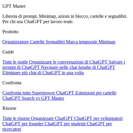
GPT Master
Libreria di prompt, Minimap, azioni in blocco, cartelle e segnalibri.
Per chi usa ChatGPT per lavoro reale.
Prodotto
Organizzatore
Cartelle
Segnalibri
Marca temporale
Minimap
Guide
Tutte le guide
Organizzare le conversazioni di ChatGPT
Salvare i
prompt di ChatGPT
Navigare nelle chat lunghe di ChatGPT
Eliminare più chat di ChatGPT in una volta
Confronta
Confronta tutto
Superpower ChatGPT
Estensioni per cartelle
ChatGPT Search vs GPT Master
Risorse
Tutte le risorse
Organizzare ChatGPT
ChatGPT per sviluppatori
ChatGPT per founder
ChatGPT per studenti
ChatGPT per
ricercatori