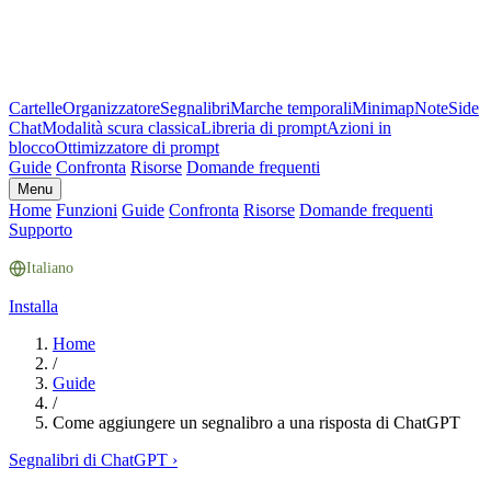
Cartelle
Organizzatore
Segnalibri
Marche temporali
Minimap
Note
Side
Chat
Modalità scura classica
Libreria di prompt
Azioni in
blocco
Ottimizzatore di prompt
Guide
Confronta
Risorse
Domande frequenti
Menu
Home
Funzioni
Guide
Confronta
Risorse
Domande frequenti
Supporto
Italiano
Installa
Home
/
Guide
/
Come aggiungere un segnalibro a una risposta di ChatGPT
Segnalibri di ChatGPT
›