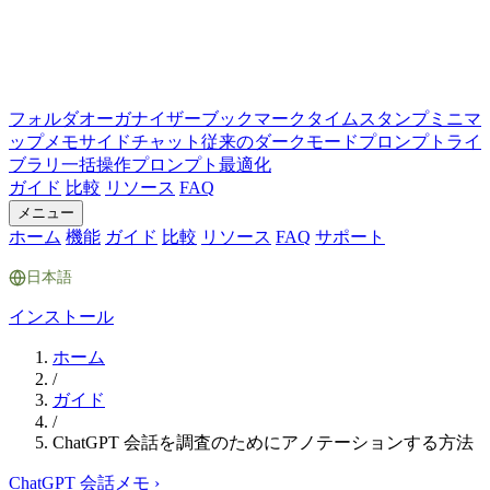
フォルダ
オーガナイザー
ブックマーク
タイムスタンプ
ミニマ
ップ
メモ
サイドチャット
従来のダークモード
プロンプトライ
ブラリ
一括操作
プロンプト最適化
ガイド
比較
リソース
FAQ
メニュー
ホーム
機能
ガイド
比較
リソース
FAQ
サポート
日本語
インストール
ホーム
/
ガイド
/
ChatGPT 会話を調査のためにアノテーションする方法
ChatGPT 会話メモ
›