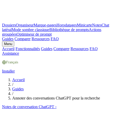
Dossiers
Organiseur
Marque-pages
Horodatages
Minicarte
Notes
Chat
latéral
Mode sombre classique
Bibliothèque de prompts
Actions
groupées
Optimiseur de prompt
Guides
Comparer
Ressources
FAQ
Menu
Accueil
Fonctionnalités
Guides
Comparer
Ressources
FAQ
Assistance
Français
Installer
Accueil
/
Guides
/
Annoter des conversations ChatGPT pour la recherche
Notes de conversation ChatGPT
›