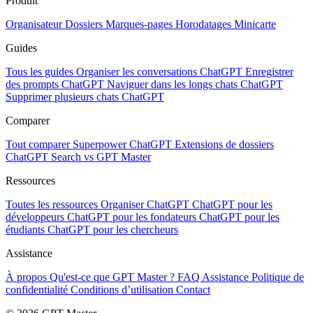
Produit
Organisateur
Dossiers
Marques-pages
Horodatages
Minicarte
Guides
Tous les guides
Organiser les conversations ChatGPT
Enregistrer
des prompts ChatGPT
Naviguer dans les longs chats ChatGPT
Supprimer plusieurs chats ChatGPT
Comparer
Tout comparer
Superpower ChatGPT
Extensions de dossiers
ChatGPT Search vs GPT Master
Ressources
Toutes les ressources
Organiser ChatGPT
ChatGPT pour les
développeurs
ChatGPT pour les fondateurs
ChatGPT pour les
étudiants
ChatGPT pour les chercheurs
Assistance
À propos
Qu'est-ce que GPT Master ?
FAQ
Assistance
Politique de
confidentialité
Conditions d’utilisation
Contact