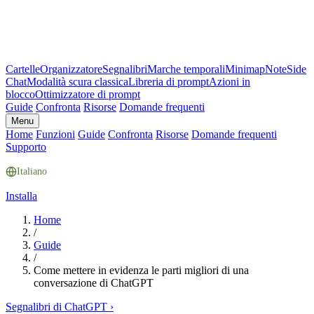
Cartelle
Organizzatore
Segnalibri
Marche temporali
Minimap
Note
Side
Chat
Modalità scura classica
Libreria di prompt
Azioni in
blocco
Ottimizzatore di prompt
Guide
Confronta
Risorse
Domande frequenti
Menu
Home
Funzioni
Guide
Confronta
Risorse
Domande frequenti
Supporto
Italiano
Installa
Home
/
Guide
/
Come mettere in evidenza le parti migliori di una
conversazione di ChatGPT
Segnalibri di ChatGPT
›