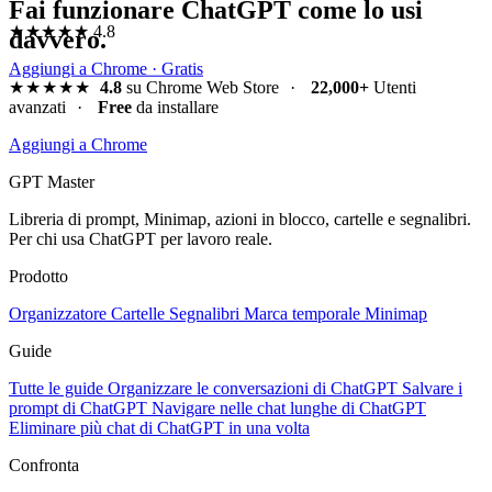
Fai funzionare ChatGPT come lo usi
★★★★★
4.8
davvero.
Aggiungi a Chrome · Gratis
★★★★★
4.8
su Chrome Web Store
·
22,000+
Utenti
avanzati
·
Free
da installare
Aggiungi a Chrome
GPT Master
Libreria di prompt, Minimap, azioni in blocco, cartelle e segnalibri.
Per chi usa ChatGPT per lavoro reale.
Prodotto
Organizzatore
Cartelle
Segnalibri
Marca temporale
Minimap
Guide
Tutte le guide
Organizzare le conversazioni di ChatGPT
Salvare i
prompt di ChatGPT
Navigare nelle chat lunghe di ChatGPT
Eliminare più chat di ChatGPT in una volta
Confronta