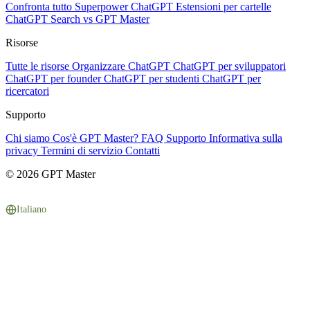
Confronta tutto
Superpower ChatGPT
Estensioni per cartelle
ChatGPT Search vs GPT Master
Risorse
Tutte le risorse
Organizzare ChatGPT
ChatGPT per sviluppatori
ChatGPT per founder
ChatGPT per studenti
ChatGPT per
ricercatori
Supporto
Chi siamo
Cos'è GPT Master?
FAQ
Supporto
Informativa sulla
privacy
Termini di servizio
Contatti
© 2026 GPT Master
Italiano