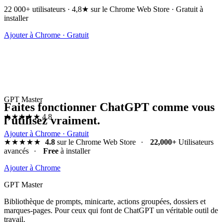
22 000+ utilisateurs · 4,8★ sur le Chrome Web Store · Gratuit à
installer
Ajouter à Chrome · Gratuit
GPT Master
Faites fonctionner ChatGPT comme vous
★★★★★
4.8
l’utilisez vraiment.
Ajouter à Chrome · Gratuit
★★★★★
4.8
sur le Chrome Web Store
·
22,000+
Utilisateurs
avancés
·
Free
à installer
Ajouter à Chrome
GPT Master
Bibliothèque de prompts, minicarte, actions groupées, dossiers et
marques-pages. Pour ceux qui font de ChatGPT un véritable outil de
travail.