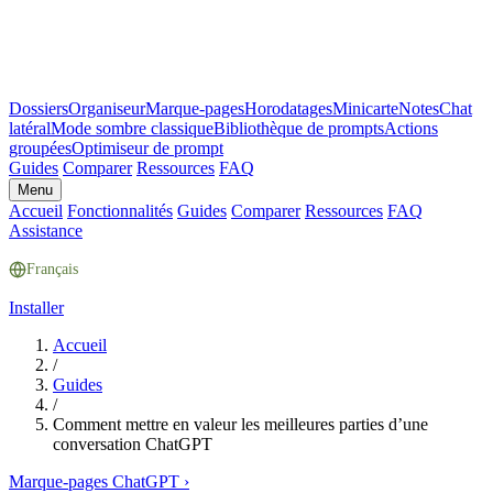
Dossiers
Organiseur
Marque-pages
Horodatages
Minicarte
Notes
Chat
latéral
Mode sombre classique
Bibliothèque de prompts
Actions
groupées
Optimiseur de prompt
Guides
Comparer
Ressources
FAQ
Menu
Accueil
Fonctionnalités
Guides
Comparer
Ressources
FAQ
Assistance
Français
Installer
Accueil
/
Guides
/
Comment mettre en valeur les meilleures parties d’une
conversation ChatGPT
Marque-pages ChatGPT
›