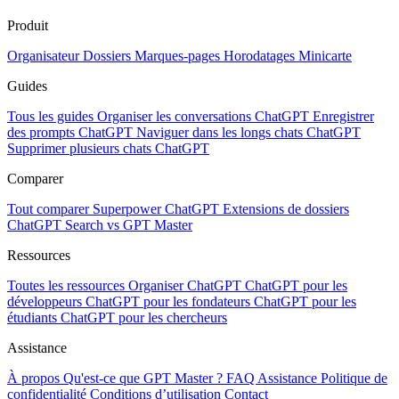
Produit
Organisateur
Dossiers
Marques-pages
Horodatages
Minicarte
Guides
Tous les guides
Organiser les conversations ChatGPT
Enregistrer
des prompts ChatGPT
Naviguer dans les longs chats ChatGPT
Supprimer plusieurs chats ChatGPT
Comparer
Tout comparer
Superpower ChatGPT
Extensions de dossiers
ChatGPT Search vs GPT Master
Ressources
Toutes les ressources
Organiser ChatGPT
ChatGPT pour les
développeurs
ChatGPT pour les fondateurs
ChatGPT pour les
étudiants
ChatGPT pour les chercheurs
Assistance
À propos
Qu'est-ce que GPT Master ?
FAQ
Assistance
Politique de
confidentialité
Conditions d’utilisation
Contact