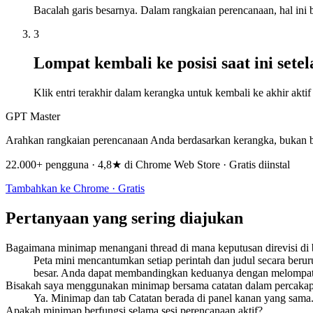
Bacalah garis besarnya. Dalam rangkaian perencanaan, hal ini 
3
Lompat kembali ke posisi saat ini setel
Klik entri terakhir dalam kerangka untuk kembali ke akhir akt
GPT Master
Arahkan rangkaian perencanaan Anda berdasarkan kerangka, bukan b
22.000+ pengguna · 4,8★ di Chrome Web Store · Gratis diinstal
Tambahkan ke Chrome · Gratis
Pertanyaan yang sering diajukan
Bagaimana minimap menangani thread di mana keputusan direvisi di
Peta mini mencantumkan setiap perintah dan judul secara beruru
besar. Anda dapat membandingkan keduanya dengan melompat d
Bisakah saya menggunakan minimap bersama catatan dalam percaka
Ya. Minimap dan tab Catatan berada di panel kanan yang sama. 
Apakah minimap berfungsi selama sesi perencanaan aktif?