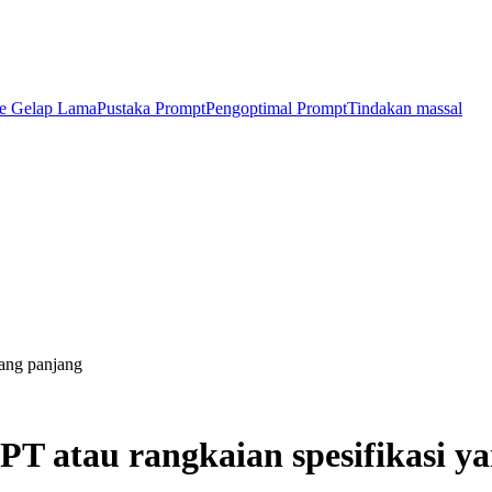
e Gelap Lama
Pustaka Prompt
Pengoptimal Prompt
Tindakan massal
yang panjang
T atau rangkaian spesifikasi y