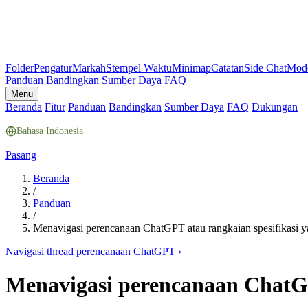
Folder
Pengatur
Markah
Stempel Waktu
Minimap
Catatan
Side Chat
Mod
Panduan
Bandingkan
Sumber Daya
FAQ
Menu
Beranda
Fitur
Panduan
Bandingkan
Sumber Daya
FAQ
Dukungan
Bahasa Indonesia
Pasang
Beranda
/
Panduan
/
Menavigasi perencanaan ChatGPT atau rangkaian spesifikasi 
Navigasi thread perencanaan ChatGPT
›
Menavigasi perencanaan ChatGP