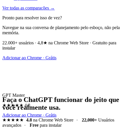
Ver todas as comparações →
Pronto para resolver isso de vez?
Navegue na sua conversa de planejamento pelo esboço, não pela
memória.
22.000+ usuários · 4,8★ na Chrome Web Store · Gratuito para
instalar
Adicionar ao Chrome · Grátis
GPT Master
Faça o ChatGPT funcionar do jeito que
★★★★★
4.8
você realmente usa.
Adicionar ao Chrome · Grátis
★★★★★
4.8
na Chrome Web Store
·
22,000+
Usuários
avançados
·
Free
para instalar