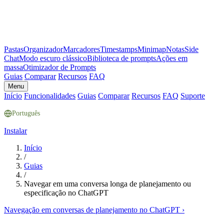
Pastas
Organizador
Marcadores
Timestamps
Minimap
Notas
Side
Chat
Modo escuro clássico
Biblioteca de prompts
Ações em
massa
Otimizador de Prompts
Guias
Comparar
Recursos
FAQ
Menu
Início
Funcionalidades
Guias
Comparar
Recursos
FAQ
Suporte
Português
Instalar
Início
/
Guias
/
Navegar em uma conversa longa de planejamento ou
especificação no ChatGPT
Navegação em conversas de planejamento no ChatGPT
›