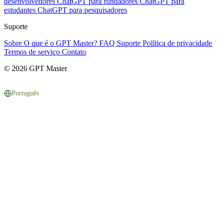
desenvolvedores
ChatGPT para fundadores
ChatGPT para
estudantes
ChatGPT para pesquisadores
Suporte
Sobre
O que é o GPT Master?
FAQ
Suporte
Política de privacidade
Termos de serviço
Contato
© 2026 GPT Master
Português