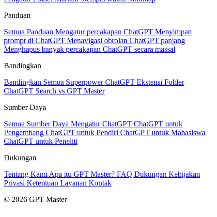
Panduan
Semua Panduan
Mengatur percakapan ChatGPT
Menyimpan
prompt di ChatGPT
Menavigasi obrolan ChatGPT panjang
Menghapus banyak percakapan ChatGPT secara massal
Bandingkan
Bandingkan Semua
Superpower ChatGPT
Ekstensi Folder
ChatGPT Search vs GPT Master
Sumber Daya
Semua Sumber Daya
Mengatur ChatGPT
ChatGPT untuk
Pengembang
ChatGPT untuk Pendiri
ChatGPT untuk Mahasiswa
ChatGPT untuk Peneliti
Dukungan
Tentang Kami
Apa itu GPT Master?
FAQ
Dukungan
Kebijakan
Privasi
Ketentuan Layanan
Kontak
© 2026 GPT Master