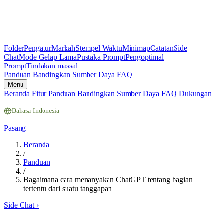
Folder
Pengatur
Markah
Stempel Waktu
Minimap
Catatan
Side
Chat
Mode Gelap Lama
Pustaka Prompt
Pengoptimal
Prompt
Tindakan massal
Panduan
Bandingkan
Sumber Daya
FAQ
Menu
Beranda
Fitur
Panduan
Bandingkan
Sumber Daya
FAQ
Dukungan
Bahasa Indonesia
Pasang
Beranda
/
Panduan
/
Bagaimana cara menanyakan ChatGPT tentang bagian
tertentu dari suatu tanggapan
Side Chat
›