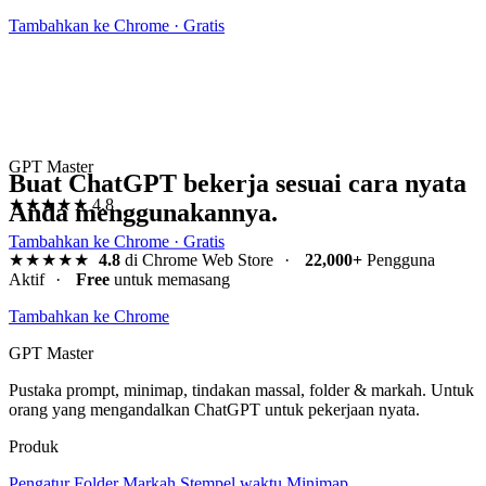
Tambahkan ke Chrome · Gratis
GPT Master
Buat ChatGPT bekerja sesuai cara nyata
★★★★★
4.8
Anda menggunakannya.
Tambahkan ke Chrome · Gratis
★★★★★
4.8
di Chrome Web Store
·
22,000+
Pengguna
Aktif
·
Free
untuk memasang
Tambahkan ke Chrome
GPT Master
Pustaka prompt, minimap, tindakan massal, folder & markah. Untuk
orang yang mengandalkan ChatGPT untuk pekerjaan nyata.
Produk
Pengatur
Folder
Markah
Stempel waktu
Minimap