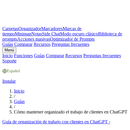
Carpetas
Organizador
Marcadores
Marcas de
tiempo
Minimap
Notas
Side Chat
Modo oscuro clásico
Biblioteca de
prompts
Acciones masivas
Optimizador de Prompts
Guías
Comparar
Recursos
Preguntas frecuentes
Menú
Inicio
Funciones
Guías
Comparar
Recursos
Preguntas frecuentes
Soporte
Español
Instalar
Inicio
/
Guías
/
Cómo mantener organizado el trabajo de clientes en ChatGPT
Guía de organización de trabajo con clientes en ChatGPT
›