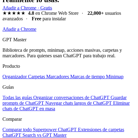
Añadir a Chrome · Gratis
★★★★★
4.8
en Chrome Web Store
·
22,000+
usuarios
avanzados
·
Free
para instalar
Añadir a Chrome
GPT Master
Biblioteca de prompts, minimap, acciones masivas, carpetas y
marcadores. Para quienes usan ChatGPT para trabajo real.
Producto
Organizador
Carpetas
Marcadores
Marcas de tiempo
Minimap
Guías
Todas las guías
Organizar conversaciones de ChatGPT
Guardar
prompts de ChatGPT
Navegar chats largos de ChatGPT
Eliminar
chats de ChatGPT en masa
Comparar
Comparar todo
Superpower ChatGPT
Extensiones de carpetas
ChatGPT Search vs GPT Master