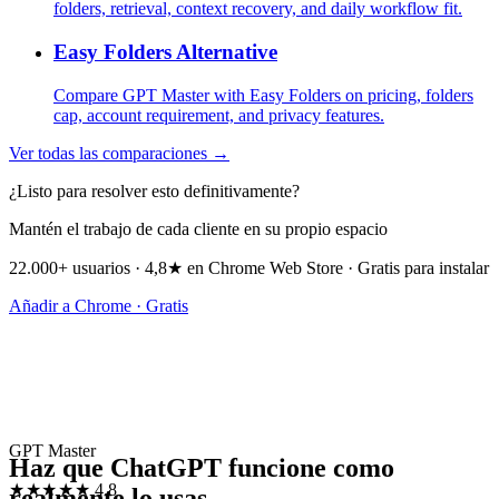
folders, retrieval, context recovery, and daily workflow fit.
Easy Folders Alternative
Compare GPT Master with Easy Folders on pricing, folders
cap, account requirement, and privacy features.
Ver todas las comparaciones →
¿Listo para resolver esto definitivamente?
Mantén el trabajo de cada cliente en su propio espacio
22.000+ usuarios · 4,8★ en Chrome Web Store · Gratis para instalar
Añadir a Chrome · Gratis
GPT Master
Haz que ChatGPT funcione como
★★★★★
4.8
realmente lo usas.