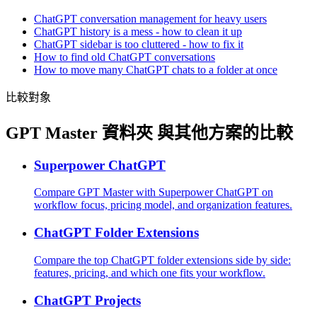
ChatGPT conversation management for heavy users
ChatGPT history is a mess - how to clean it up
ChatGPT sidebar is too cluttered - how to fix it
How to find old ChatGPT conversations
How to move many ChatGPT chats to a folder at once
比較對象
GPT Master 資料夾 與其他方案的比較
Superpower ChatGPT
Compare GPT Master with Superpower ChatGPT on
workflow focus, pricing model, and organization features.
ChatGPT Folder Extensions
Compare the top ChatGPT folder extensions side by side:
features, pricing, and which one fits your workflow.
ChatGPT Projects