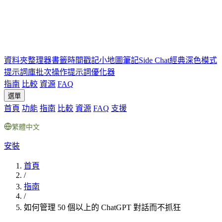
資料夾
整理器
書籤
時間戳記
小地圖
筆記
Side Chat
經典深色模式
提示詞庫
批次操作
提示詞優化器
指南
比較
資源
FAQ
選單
首頁
功能
指南
比較
資源
FAQ
支援
繁體中文
安裝
首頁
/
指南
/
如何管理 50 個以上的 ChatGPT 對話而不抓狂