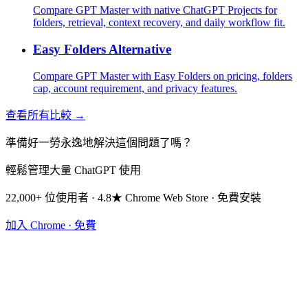
Compare GPT Master with native ChatGPT Projects for
folders, retrieval, context recovery, and daily workflow fit.
Easy Folders Alternative
Compare GPT Master with Easy Folders on pricing, folders
cap, account requirement, and privacy features.
查看所有比較 →
準備好一勞永逸地解決這個問題了嗎？
輕鬆管理大量 ChatGPT 使用
22,000+ 位使用者 · 4.8★ Chrome Web Store · 免費安裝
加入 Chrome · 免費