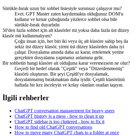
Sürükle-bırak uzun bir sohbet listesiyle sorunsuz çalışıyor mu?
Evet. GPT Master zaten kaydırmakta olduğunuz DOM'u
kullanır ve kenar çubuğunda yüzlerce sohbet olsa bile
sürükle-bırak duyarlıdır.
50'den fazla sohbet için alt klasörler mi yoksa daha fazla üst düzey
klasör mü kullanmalıyım?
Çoğu insan için, her biri iki veya üç alt klasöre sahip beş ila
sekiz üst düzey klasör, yirmi üst düzey klasörden daha iyi
çalışır. Dosyalama anında daha az karar, ertelemek yerine
gerçekten dosyalama yapmanız anlamına gelir.
Bir sohbetin hangi klasöre ait olduğuna karar veremezsem ne olur?
Geçerli bir hedef olarak "Çeşitli" veya "Düzenlenmemiş"
klasörü oluşturun. Bir şeyi Çeşitli'ye dosyalamak,
dosyalanmamış bırakmaktan daha iyidir. Çeşitli klasörünü
haftada bir kez inceleyin ve kolay olanları oradan taşıyın.
İlgili rehberler
ChatGPT conversation management for heavy users
ChatGPT history is a mess - how to clean it up
ChatGPT sidebar is too cluttered - how to fix it
How to find old ChatGPT conversations
How to move many ChatGPT chats to a folder at once