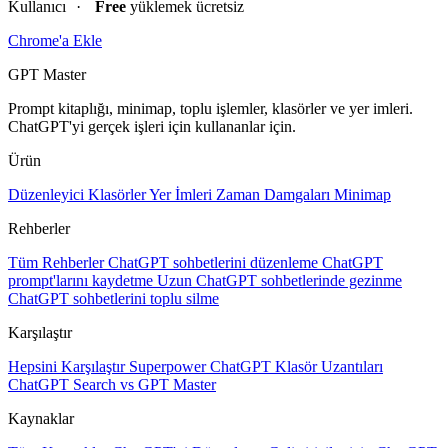
Kullanıcı
·
Free
yüklemek ücretsiz
Chrome'a Ekle
GPT Master
Prompt kitaplığı, minimap, toplu işlemler, klasörler ve yer imleri.
ChatGPT'yi gerçek işleri için kullananlar için.
Ürün
Düzenleyici
Klasörler
Yer İmleri
Zaman Damgaları
Minimap
Rehberler
Tüm Rehberler
ChatGPT sohbetlerini düzenleme
ChatGPT
prompt'larını kaydetme
Uzun ChatGPT sohbetlerinde gezinme
ChatGPT sohbetlerini toplu silme
Karşılaştır
Hepsini Karşılaştır
Superpower ChatGPT
Klasör Uzantıları
ChatGPT Search vs GPT Master
Kaynaklar