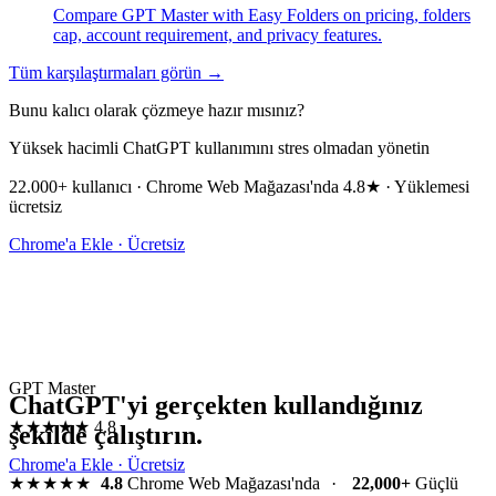
Compare GPT Master with Easy Folders on pricing, folders
cap, account requirement, and privacy features.
Tüm karşılaştırmaları görün →
Bunu kalıcı olarak çözmeye hazır mısınız?
Yüksek hacimli ChatGPT kullanımını stres olmadan yönetin
22.000+ kullanıcı · Chrome Web Mağazası'nda 4.8★ · Yüklemesi
ücretsiz
Chrome'a Ekle · Ücretsiz
GPT Master
ChatGPT'yi gerçekten kullandığınız
★★★★★
4.8
şekilde çalıştırın.
Chrome'a Ekle · Ücretsiz
★★★★★
4.8
Chrome Web Mağazası'nda
·
22,000+
Güçlü