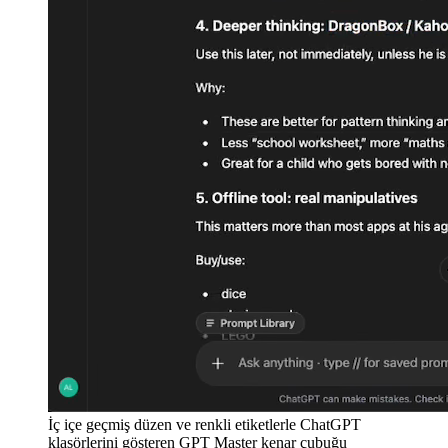
İç içe geçmiş düzen ve renkli etiketlerle ChatGPT
klasörlerini gösteren GPT Master kenar çubuğu