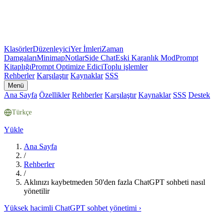
Klasörler
Düzenleyici
Yer İmleri
Zaman
Damgaları
Minimap
Notlar
Side Chat
Eski Karanlık Mod
Prompt
Kitaplığı
Prompt Optimize Edici
Toplu işlemler
Rehberler
Karşılaştır
Kaynaklar
SSS
Menü
Ana Sayfa
Özellikler
Rehberler
Karşılaştır
Kaynaklar
SSS
Destek
Türkçe
Yükle
Ana Sayfa
/
Rehberler
/
Aklınızı kaybetmeden 50'den fazla ChatGPT sohbeti nasıl
yönetilir
Yüksek hacimli ChatGPT sohbet yönetimi
›