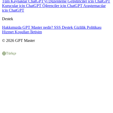
Tüm Kaynaklar
ChatGPT'yi Düzenleme
Geliştiriciler için ChatGPT
Kurucular için ChatGPT
Öğrenciler için ChatGPT
Araştırmacılar
için ChatGPT
Destek
Hakkımızda
GPT Master nedir?
SSS
Destek
Gizlilik Politikası
Hizmet Koşulları
İletişim
© 2026 GPT Master
Türkçe