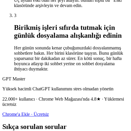
Üç aydan eski olan her şeyi atlayın: bunları toplu bir "Eski"
klasöründe arşivleyin ve devam edin.
3
Birikmiş işleri sıfırda tutmak için
günlük dosyalama alışkanlığı edinin
Her günün sonunda kenar çubuğunuzdaki dosyalanmamış
sohbetlere bakın. Her birini klasörüne taşıyın. Bunu günlük
yaparsanız bir dakikadan az sürer. En kötü sonuç, bir hafta
boyunca atlayıp iki sohbet yerine on sohbet dosyalama
ihtiyacı duymaktır.
GPT Master
Yüksek hacimli ChatGPT kullanımını stres olmadan yönetin
22.000+ kullanıcı · Chrome Web Mağazası'nda 4.8★ · Yüklemesi
ücretsiz
Chrome'a Ekle · Ücretsiz
Sıkça sorulan sorular