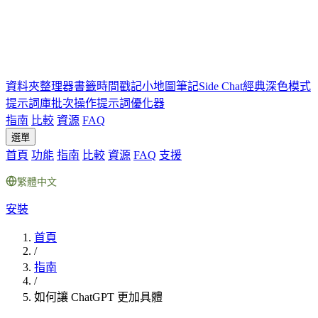
資料夾
整理器
書籤
時間戳記
小地圖
筆記
Side Chat
經典深色模式
提示詞庫
批次操作
提示詞優化器
指南
比較
資源
FAQ
選單
首頁
功能
指南
比較
資源
FAQ
支援
繁體中文
安裝
首頁
/
指南
/
如何讓 ChatGPT 更加具體