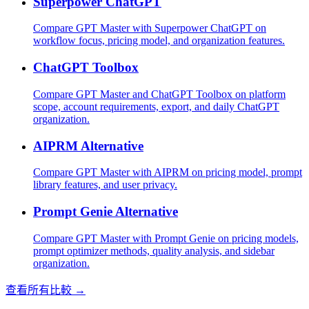
Superpower ChatGPT
Compare GPT Master with Superpower ChatGPT on
workflow focus, pricing model, and organization features.
ChatGPT Toolbox
Compare GPT Master and ChatGPT Toolbox on platform
scope, account requirements, export, and daily ChatGPT
organization.
AIPRM Alternative
Compare GPT Master with AIPRM on pricing model, prompt
library features, and user privacy.
Prompt Genie Alternative
Compare GPT Master with Prompt Genie on pricing models,
prompt optimizer methods, quality analysis, and sidebar
organization.
查看所有比較 →