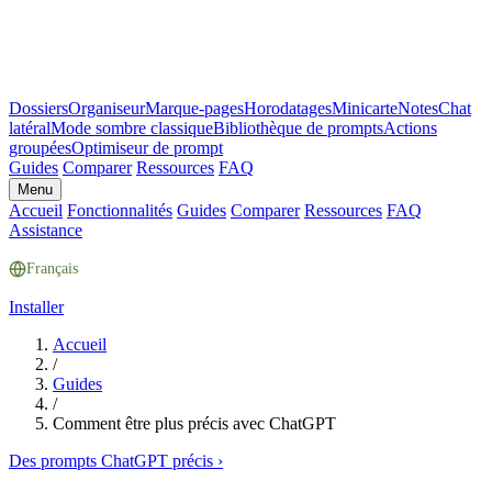
Dossiers
Organiseur
Marque-pages
Horodatages
Minicarte
Notes
Chat
latéral
Mode sombre classique
Bibliothèque de prompts
Actions
groupées
Optimiseur de prompt
Guides
Comparer
Ressources
FAQ
Menu
Accueil
Fonctionnalités
Guides
Comparer
Ressources
FAQ
Assistance
Français
Installer
Accueil
/
Guides
/
Comment être plus précis avec ChatGPT
Des prompts ChatGPT précis
›