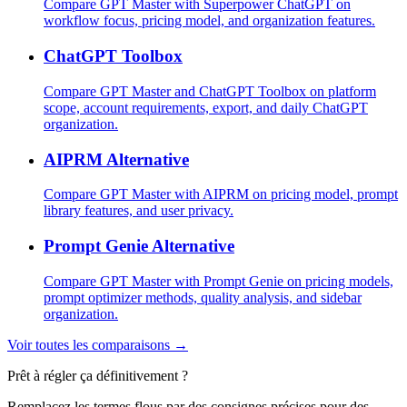
Compare GPT Master with Superpower ChatGPT on
workflow focus, pricing model, and organization features.
ChatGPT Toolbox
Compare GPT Master and ChatGPT Toolbox on platform
scope, account requirements, export, and daily ChatGPT
organization.
AIPRM Alternative
Compare GPT Master with AIPRM on pricing model, prompt
library features, and user privacy.
Prompt Genie Alternative
Compare GPT Master with Prompt Genie on pricing models,
prompt optimizer methods, quality analysis, and sidebar
organization.
Voir toutes les comparaisons →
Prêt à régler ça définitivement ?
Remplacez les termes flous par des consignes précises pour des