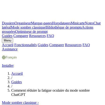
Dossiers
Organiseur
Marque-pages
Horodatages
Minicarte
Notes
Chat
latéral
Mode sombre classique
Bibliothèque de prompts
Actions
groupées
Optimiseur de prompt
Guides
Comparer
Ressources
FAQ
Menu
Accueil
Fonctionnalités
Guides
Comparer
Ressources
FAQ
Assistance
Français
Installer
Accueil
/
Guides
/
Comment réduire la fatigue oculaire du mode sombre
ChatGPT
Mode sombre classique
›