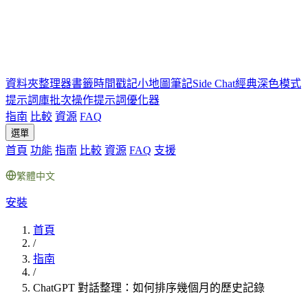
資料夾
整理器
書籤
時間戳記
小地圖
筆記
Side Chat
經典深色模式
提示詞庫
批次操作
提示詞優化器
指南
比較
資源
FAQ
選單
首頁
功能
指南
比較
資源
FAQ
支援
繁體中文
安裝
首頁
/
指南
/
ChatGPT 對話整理：如何排序幾個月的歷史記錄