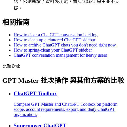
話。它還新增了資料夾功能，而 ChatGPT 原生並不支
援。
相關指南
How to clear a ChatGPT conversation backlog
How to clean up a cluttered ChatGPT sidebar
How to archive ChatGPT chats you don't need right now
How to spring-clean your ChatGPT sidebar
ChatGPT conversation management for heavy users
比較對象
GPT Master 批次操作 與其他方案的比較
ChatGPT Toolbox
Compare GPT Master and ChatGPT Toolbox on platform
scope, account requirements, export, and daily ChatGPT
organization.
Superpower ChatGPT