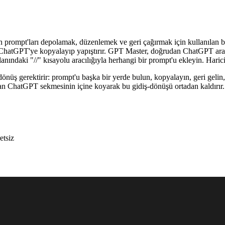
prompt'ları depolamak, düzenlemek ve geri çağırmak için kullanılan bi
hatGPT'ye kopyalayıp yapıştırır. GPT Master, doğrudan ChatGPT arayüzü
anındaki "//" kısayolu aracılığıyla herhangi bir prompt'u ekleyin. Har
önüş gerektirir: prompt'u başka bir yerde bulun, kopyalayın, geri gelin
an ChatGPT sekmesinin içine koyarak bu gidiş-dönüşü ortadan kaldırır.
etsiz