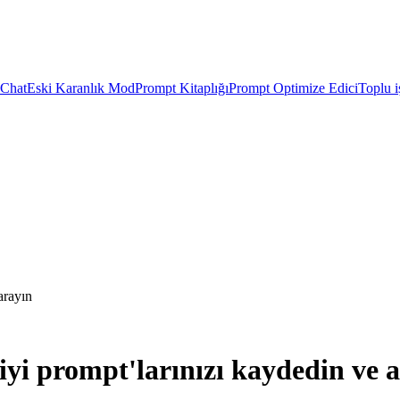
 Chat
Eski Karanlık Mod
Prompt Kitaplığı
Prompt Optimize Edici
Toplu i
arayın
yi prompt'larınızı kaydedin ve 