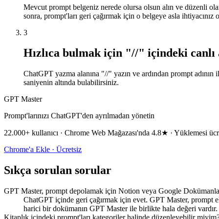
Mevcut prompt belgeniz nerede olursa olsun alın ve düzenli olar
sonra, prompt'ları geri çağırmak için o belgeye asla ihtiyacınız
3
Hızlıca bulmak için "//" içindeki canl
ChatGPT yazma alanına "//" yazın ve ardından prompt adının ilk i
saniyenin altında bulabilirsiniz.
GPT Master
Prompt'larınızı ChatGPT'den ayrılmadan yönetin
22.000+ kullanıcı · Chrome Web Mağazası'nda 4.8★ · Yüklemesi ücr
Chrome'a Ekle · Ücretsiz
Sıkça sorulan sorular
GPT Master, prompt depolamak için Notion veya Google Dokümanlar gi
ChatGPT içinde geri çağırmak için evet. GPT Master, prompt ekl
harici bir dokümanın GPT Master ile birlikte hala değeri vardır.
Kitaplık içindeki prompt'ları kategoriler halinde düzenleyebilir miyim