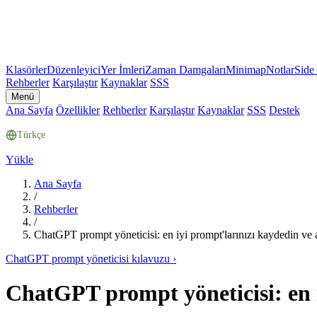
Klasörler
Düzenleyici
Yer İmleri
Zaman Damgaları
Minimap
Notlar
Side
Rehberler
Karşılaştır
Kaynaklar
SSS
Menü
Ana Sayfa
Özellikler
Rehberler
Karşılaştır
Kaynaklar
SSS
Destek
Türkçe
Yükle
Ana Sayfa
/
Rehberler
/
ChatGPT prompt yöneticisi: en iyi prompt'larınızı kaydedin ve 
ChatGPT prompt yöneticisi kılavuzu
›
ChatGPT prompt yöneticisi: en i