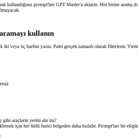
ak kullandığınız prompt'ları GPT Master'a aktarın. Her birine arama dost
 olmayacak.
ı aramayı kullanın
ki veya üç harfini yazın. Palet gerçek zamanlı olarak filtrelenir. Yirmi
etsiz
bi araçların yerini alır mı?
emek için her türlü harici belgeden daha hızlıdır. Prompt'ları bir ekip
?