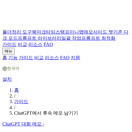
폴더
정리 도구
북마크
타임스탬프
미니맵
메모
사이드 챗
기존 다
크 모드
프롬프트 라이브러리
일괄 작업
프롬프트 최적화
가이드
비교
리소스
FAQ
메뉴
홈
기능
가이드
비교
리소스
FAQ
지원
한국어
설치
홈
/
가이드
/
ChatGPT에서 후속 메모 남기기
ChatGPT 대화 메모
›