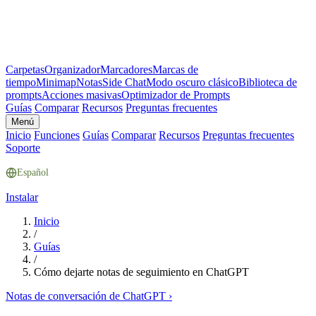
Carpetas
Organizador
Marcadores
Marcas de
tiempo
Minimap
Notas
Side Chat
Modo oscuro clásico
Biblioteca de
prompts
Acciones masivas
Optimizador de Prompts
Guías
Comparar
Recursos
Preguntas frecuentes
Menú
Inicio
Funciones
Guías
Comparar
Recursos
Preguntas frecuentes
Soporte
Español
Instalar
Inicio
/
Guías
/
Cómo dejarte notas de seguimiento en ChatGPT
Notas de conversación de ChatGPT
›