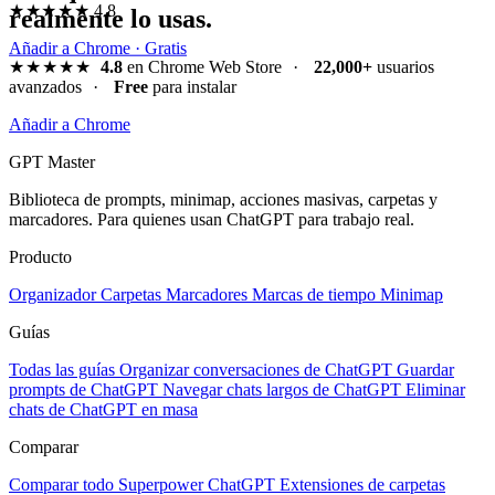
★★★★★
4.8
realmente lo usas.
Añadir a Chrome · Gratis
★★★★★
4.8
en Chrome Web Store
·
22,000+
usuarios
avanzados
·
Free
para instalar
Añadir a Chrome
GPT Master
Biblioteca de prompts, minimap, acciones masivas, carpetas y
marcadores. Para quienes usan ChatGPT para trabajo real.
Producto
Organizador
Carpetas
Marcadores
Marcas de tiempo
Minimap
Guías
Todas las guías
Organizar conversaciones de ChatGPT
Guardar
prompts de ChatGPT
Navegar chats largos de ChatGPT
Eliminar
chats de ChatGPT en masa
Comparar
Comparar todo
Superpower ChatGPT
Extensiones de carpetas